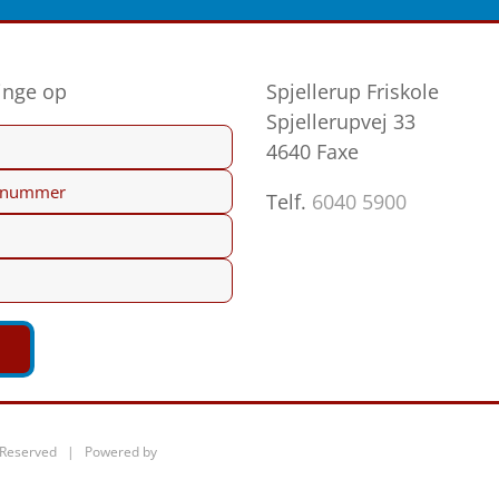
ringe op
Spjellerup Friskole
Spjellerupvej 33
4640 Faxe
Telf.
6040 5900
ts Reserved | Powered by
Pacht It & Design