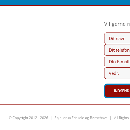
Vil gerne 
© Copyright 2012 -
2026 | Spjellerup Friskole og Børnehave | All Righ