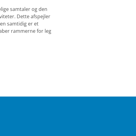
elige samtaler og den
viteter. Dette afspejler
men samtidig er et
aber rammerne for leg