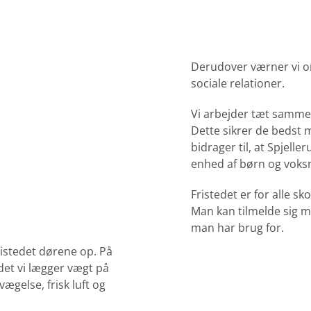
Derudover værner vi o
sociale relationer.
Vi arbejder tæt samm
Dette sikrer de bedst
bidrager til, at Spjell
enhed af børn og voks
Fristedet er for alle sk
Man kan tilmelde sig m
man har brug for.
ristedet dørene op. På
idet vi lægger vægt på
ægelse, frisk luft og