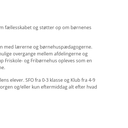
m fællesskabet og støtter op om børnenes
en med lærerne og børnehuspædagogerne.
 mulige overgange mellem afdelingerne og
erup Friskole- og Fribørnehus opleves som en
ne.
olens elever. SFO fra 0-3 klasse og Klub fra 4-9
orgen og/eller kun eftermiddag alt efter hvad